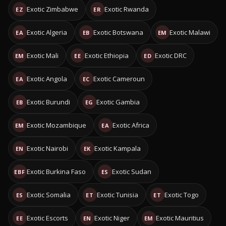
Exotic Zimbabwe
Exotic Rwanda
EZ
ER
Exotic Algeria
Exotic Botswana
Exotic Malawi
EA
EB
EM
Exotic Mali
Exotic Ethiopia
Exotic DRC
EM
EE
ED
Exotic Angola
Exotic Cameroun
EA
EC
Exotic Burundi
Exotic Gambia
EB
EG
Exotic Mozambique
Exotic Africa
EM
EA
Exotic Nairobi
Exotic Kampala
EN
EK
Exotic Burkina Faso
Exotic Sudan
EBF
ES
Exotic Somalia
Exotic Tunisia
Exotic Togo
ES
ET
ET
Exotic Escorts
Exotic Niger
Exotic Mauritius
EE
EN
EM