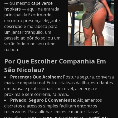
— ou mesmo
cape verde
hookers
— aqui, na entrada
principal da ExoticVerde,
encontra presença elegante,
descrição e morabeza para
um jantar tranquilo, um
passeio ao pôr do sol ou um
serão íntimo no seu ritmo,
na boa.
Por Que Escolher Companhia Em
São Nicolau?
Presenças Que Acolhem:
Postura segura, conversa
macia e empatia real. Entre criativas da ilha, estudantes
em pausa e profissionais com nível, a energia é
próxima e sem correria,
tá dretu
.
Privado, Seguro E Conveniente:
Alojamentos
discretos e acessos simples facilitam encontros
reservados. Para alinhar limites e manter classe,
consulte as nossas
normas de etiqueta e convivência
.