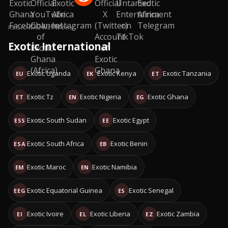
REGIONAL NETWORK
Exotic International
Exotic Uganda
Exotic Kenya
Exotic Tanzania
EU
EK
ET
Exotic Tz
Exotic Nigeria
Exotic Ghana
ET
EN
EG
Exotic South Sudan
Exotic Egypt
ESS
EE
Exotic South Africa
Exotic Benin
ESA
EB
Exotic Maroc
Exotic Namibia
EM
EN
Exotic Equatorial Guinea
Exotic Senegal
EEG
ES
Exotic Ivoire
Exotic Liberia
Exotic Zambia
EI
EL
EZ