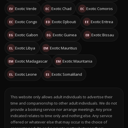
Exotic Verde
Exotic Chad
Exotic Comoros
EV
EC
EC
Exotic Congo
Exotic Djibouti
Exotic Eritrea
EC
ED
EE
Exotic Gabon
Exotic Guinea
Exotic Bissau
EG
EG
EB
Exotic Libya
Exotic Mauritius
EL
EM
Exotic Madagascar
Exotic Mauritania
EM
EM
Exotic Leone
Exotic Somaliland
EL
ES
This website only allows adult individuals to advertise their
time and companionship to other adult individuals. We do not
provide a booking service nor arrange meetings. Any price
indicated relates to time only and nothing else. Any service
offered or whatever else that may occur is the choice of