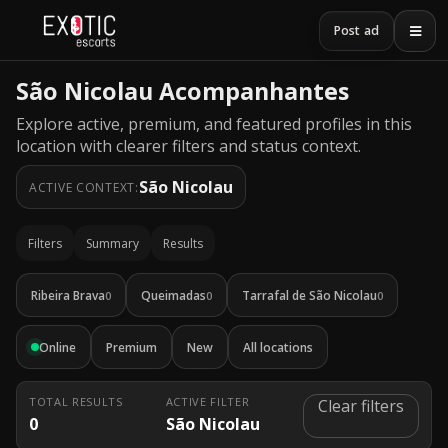
Post ad
São Nicolau Acompanhantes
Explore active, premium, and featured profiles in this
location with clearer filters and status context.
São Nicolau
ACTIVE CONTEXT:
Filters
Summary
Results
Ribeira Brava
Queimadas
Tarrafal de São Nicolau
0
0
0
Online
Premium
New
All locations
TOTAL RESULTS
ACTIVE FILTER
Clear filters
0
São Nicolau