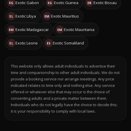
Exotic Gabon
Exotic Guinea
Exotic Bissau
EG
EG
EB
Exotic Libya
Exotic Mauritius
EL
EM
Exotic Madagascar
Exotic Mauritania
EM
EM
Exotic Leone
Exotic Somaliland
EL
ES
This website only allows adult individuals to advertise their
time and companionship to other adult individuals. We do not
provide a booking service nor arrange meetings. Any price
indicated relates to time only and nothing else. Any service
offered or whatever else that may occur is the choice of
consenting adults and a private matter between them.
Individuals who do not legally have the choice to decide this;
it is your responsibility to comply with local laws.