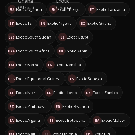
Exotic Uganda
Exotic Kenya
Exotic Tanzania
EU
EK
ET
Exotic Tz
Exotic Nigeria
Exotic Ghana
ET
EN
EG
Exotic South Sudan
Exotic Egypt
ESS
EE
Exotic South Africa
Exotic Benin
ESA
EB
Exotic Maroc
Exotic Namibia
EM
EN
Exotic Equatorial Guinea
Exotic Senegal
EEG
ES
Exotic Ivoire
Exotic Liberia
Exotic Zambia
EI
EL
EZ
Exotic Zimbabwe
Exotic Rwanda
EZ
ER
Exotic Algeria
Exotic Botswana
Exotic Malawi
EA
EB
EM
Exotic Mali
Exotic Ethiopia
Exotic DRC
EM
EE
ED