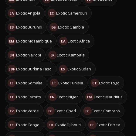
Exotic Angola
Exotic Cameroun
EA
EC
Exotic Burundi
Exotic Gambia
EB
EG
Exotic Mozambique
Exotic Africa
EM
EA
Exotic Nairobi
Exotic Kampala
EN
EK
Exotic Burkina Faso
Exotic Sudan
EBF
ES
Exotic Somalia
Exotic Tunisia
Exotic Togo
ES
ET
ET
Exotic Escorts
Exotic Niger
Exotic Mauritius
EE
EN
EM
Exotic Verde
Exotic Chad
Exotic Comoros
EV
EC
EC
Exotic Congo
Exotic Djibouti
Exotic Eritrea
EC
ED
EE