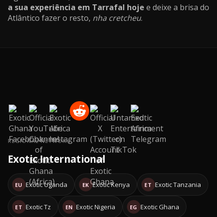
a sua experiência em Tarrafal hoje
e deixe a brisa do
Atlântico fazer o resto,
nha cretcheu
.
REGIONAL NETWORK
Exotic International
Exotic Uganda
Exotic Kenya
Exotic Tanzania
EU
EK
ET
Exotic Tz
Exotic Nigeria
Exotic Ghana
ET
EN
EG