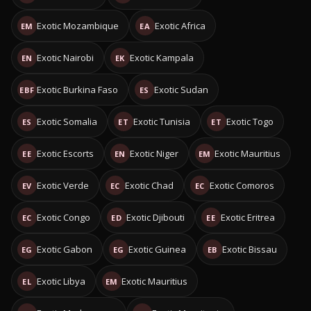
Exotic Mozambique
Exotic Africa
EM
EA
Exotic Nairobi
Exotic Kampala
EN
EK
Exotic Burkina Faso
Exotic Sudan
EBF
ES
Exotic Somalia
Exotic Tunisia
Exotic Togo
ES
ET
ET
Exotic Escorts
Exotic Niger
Exotic Mauritius
EE
EN
EM
Exotic Verde
Exotic Chad
Exotic Comoros
EV
EC
EC
Exotic Congo
Exotic Djibouti
Exotic Eritrea
EC
ED
EE
Exotic Gabon
Exotic Guinea
Exotic Bissau
EG
EG
EB
Exotic Libya
Exotic Mauritius
EL
EM