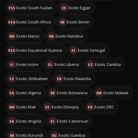
Exotic South Sudan
Exotic Egypt
ESS
EE
Exotic South Africa
Exotic Benin
ESA
EB
Exotic Maroc
Exotic Namibia
EM
EN
Exotic Equatorial Guinea
Exotic Senegal
EEG
ES
Exotic Ivoire
Exotic Liberia
Exotic Zambia
EI
EL
EZ
Exotic Zimbabwe
Exotic Rwanda
EZ
ER
Exotic Algeria
Exotic Botswana
Exotic Malawi
EA
EB
EM
Exotic Mali
Exotic Ethiopia
Exotic DRC
EM
EE
ED
Exotic Angola
Exotic Cameroun
EA
EC
Exotic Burundi
Exotic Gambia
EB
EG