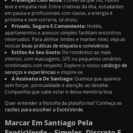
Presenças Com Alma:
Conversa que flui, humor
leve e empatia real. Entre criativas da ilha, estudantes
em pausa e profissionais com classe, a energia é
próxima e sem correria,
tá dretu
.
Privado, Seguro E Conveniente:
Hotéis,
apartamentos e acessos simples facilitam encontros
reservados. Para alinhar limites e manter nível, veja as
nossas
boas práticas de etiqueta e convivência
.
Estilos Ao Seu Gosto:
Do romântico ao mais
intenso, com massagens, GFE ou pequenos cenários
combinados com respeito. Explore o nosso
catálogo de
serviços e experiências
e inspire‑se.
A Assinatura De Santiago:
Química que aparece
sem forçar, pontualidade e atenção ao detalhe.
Companhia que sabe estar e deixa memória boa.
Quer entender a filosofia da plataforma? Conheça as
razões para escolher a ExoticVerde
.
Marcar Em Santiago Pela
ExoticVerde – Simples, Discreto E