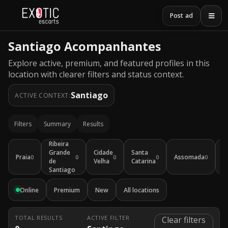
Post ad
Santiago Acompanhantes
Explore active, premium, and featured profiles in this
location with clearer filters and status context.
Santiago
ACTIVE CONTEXT:
Filters
Summary
Results
Ribeira
Grande
Cidade
Santa
S
Praia
Assomada
0
0
0
0
0
de
Velha
Catarina
D
Santiago
Online
Premium
New
All locations
TOTAL RESULTS
ACTIVE FILTER
Clear filters