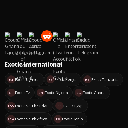
REGIONAL NETWORK
Exotic International
Exotic Uganda
Exotic Kenya
Exotic Tanzania
EU
EK
ET
Exotic Tz
Exotic Nigeria
Exotic Ghana
ET
EN
EG
Exotic South Sudan
Exotic Egypt
ESS
EE
Exotic South Africa
Exotic Benin
ESA
EB