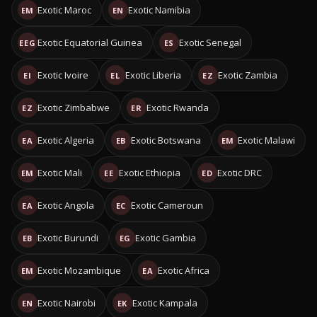
Exotic Maroc
Exotic Namibia
EM
EN
Exotic Equatorial Guinea
Exotic Senegal
EEG
ES
Exotic Ivoire
Exotic Liberia
Exotic Zambia
EI
EL
EZ
Exotic Zimbabwe
Exotic Rwanda
EZ
ER
Exotic Algeria
Exotic Botswana
Exotic Malawi
EA
EB
EM
Exotic Mali
Exotic Ethiopia
Exotic DRC
EM
EE
ED
Exotic Angola
Exotic Cameroun
EA
EC
Exotic Burundi
Exotic Gambia
EB
EG
Exotic Mozambique
Exotic Africa
EM
EA
Exotic Nairobi
Exotic Kampala
EN
EK