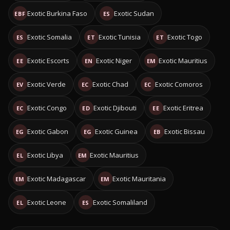
Exotic Burkina Faso
Exotic Sudan
EBF
ES
Exotic Somalia
Exotic Tunisia
Exotic Togo
ES
ET
ET
Exotic Escorts
Exotic Niger
Exotic Mauritius
EE
EN
EM
Exotic Verde
Exotic Chad
Exotic Comoros
EV
EC
EC
Exotic Congo
Exotic Djibouti
Exotic Eritrea
EC
ED
EE
Exotic Gabon
Exotic Guinea
Exotic Bissau
EG
EG
EB
Exotic Libya
Exotic Mauritius
EL
EM
Exotic Madagascar
Exotic Mauritania
EM
EM
Exotic Leone
Exotic Somaliland
EL
ES