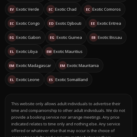
Exotic Verde
Exotic Chad
Exotic Comoros
EV
EC
EC
Exotic Congo
Exotic Djibouti
Exotic Eritrea
EC
ED
EE
Exotic Gabon
Exotic Guinea
Exotic Bissau
EG
EG
EB
Exotic Libya
Exotic Mauritius
EL
EM
Exotic Madagascar
Exotic Mauritania
EM
EM
Exotic Leone
Exotic Somaliland
EL
ES
This website only allows adult individuals to advertise their
time and companionship to other adult individuals. We do not
provide a booking service nor arrange meetings. Any price
indicated relates to time only and nothing else. Any service
offered or whatever else that may occur is the choice of