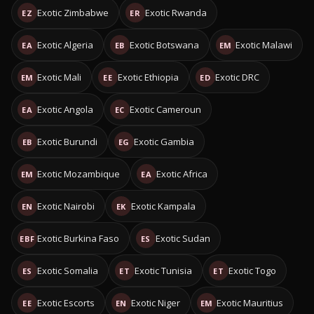
Exotic Zimbabwe
Exotic Rwanda
EZ
ER
Exotic Algeria
Exotic Botswana
Exotic Malawi
EA
EB
EM
Exotic Mali
Exotic Ethiopia
Exotic DRC
EM
EE
ED
Exotic Angola
Exotic Cameroun
EA
EC
Exotic Burundi
Exotic Gambia
EB
EG
Exotic Mozambique
Exotic Africa
EM
EA
Exotic Nairobi
Exotic Kampala
EN
EK
Exotic Burkina Faso
Exotic Sudan
EBF
ES
Exotic Somalia
Exotic Tunisia
Exotic Togo
ES
ET
ET
Exotic Escorts
Exotic Niger
Exotic Mauritius
EE
EN
EM