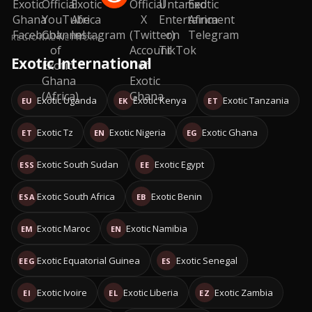
REGIONAL NETWORK
Exotic International
Exotic Uganda
Exotic Kenya
Exotic Tanzania
EU
EK
ET
Exotic Tz
Exotic Nigeria
Exotic Ghana
ET
EN
EG
Exotic South Sudan
Exotic Egypt
ESS
EE
Exotic South Africa
Exotic Benin
ESA
EB
Exotic Maroc
Exotic Namibia
EM
EN
Exotic Equatorial Guinea
Exotic Senegal
EEG
ES
Exotic Ivoire
Exotic Liberia
Exotic Zambia
EI
EL
EZ